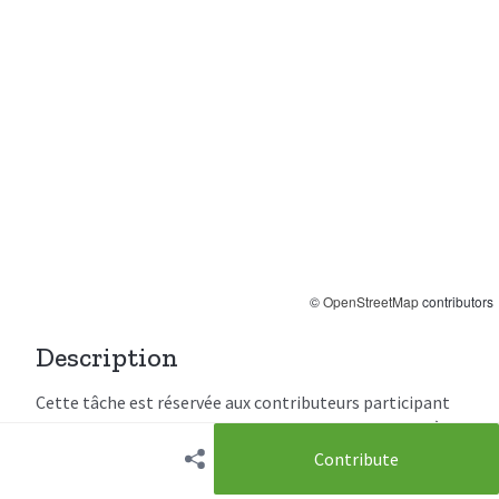
©
OpenStreetMap
contributors
Description
Cette tâche est réservée aux contributeurs participant
au groupe local OSM se retrouvant au mois de juillet à
Kinshasa. Il s'agit d'améliorer la cartographie existante
Contribute
de la commune de Matete.